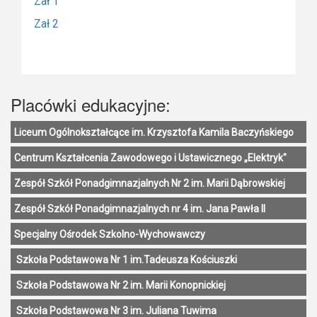
Zał 1
Zał 2
Placówki edukacyjne:
Liceum Ogólnokształcące im. Krzysztofa Kamila Baczyńskiego
Centrum Kształcenia Zawodowego i Ustawicznego „Elektryk"
Zespół Szkół Ponadgimnazjalnych Nr 2 im. Marii Dąbrowskiej
Zespół Szkół Ponadgimnazjalnych nr 4 im. Jana Pawła II
Specjalny Ośrodek Szkolno-Wychowawczy
Szkoła Podstawowa Nr 1 im.Tadeusza Kościuszki
Szkoła Podstawowa Nr 2 im. Marii Konopnickiej
Szkoła Podstawowa Nr 3 im. Juliana Tuwima